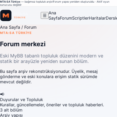
MTA:SA Türkiye
— bağımsız topluluk arşivi
Forum yapısı yeniden oluşturuldu · Aktif oyun
sunucusu değildir
Ana
☰
Sayfa
Forum
Scriptler
Haritalar
Dersl
Ana Sayfa
/ Forum
MTA:SA TÜRKIYE
Forum merkezi
Eski MyBB tabanlı topluluk düzenini modern ve
statik bir arayüzle yeniden sunan bölüm.
Bu sayfa arşiv rekonstrüksiyonudur. Üyelik, mesaj
gönderme ve eski konulara erişim statik sürümde
mevcut değildir.
📢
Duyurular ve Topluluk
Kurallar, güncellemeler, öneriler ve topluluk haberleri.
3 alt bölüm
Arşiv yapısı