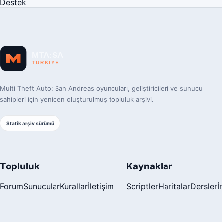
Destek
Multi Theft Auto: San Andreas oyuncuları, geliştiricileri ve sunucu
sahipleri için yeniden oluşturulmuş topluluk arşivi.
Statik arşiv sürümü
Topluluk
Kaynaklar
Forum
Sunucular
Kurallar
İletişim
Scriptler
Haritalar
Dersler
İ